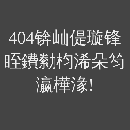
404锛屾偍璇锋
眰鐨勬枃浠朵笉
瀛樺湪!